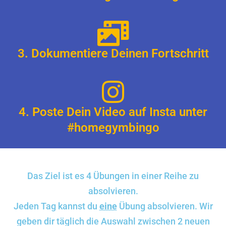
3. Dokumentiere Deinen Fortschritt
4. Poste Dein Video auf Insta unter
#homegymbingo
Das Ziel ist es 4 Übungen in einer Reihe zu
absolvieren.
Jeden Tag kannst du
eine
Übung absolvieren. Wir
geben dir täglich die Auswahl zwischen 2 neuen