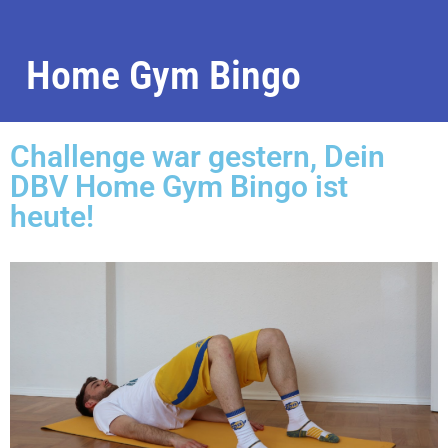
Home Gym Bingo
Challenge war gestern, Dein
DBV Home Gym Bingo ist
heute!